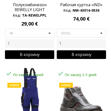
Полукомбинезон
Рабочая куртка «iND»
REWELLY LIGHT
Код:
NM-43014-0536
Код:
TA-REWELPPL
74,00 €
29,00 €
В корзину
В корзину


По заказу 14 дней
По заказу 2-5 дней
НОВОЕ
НОВОЕ