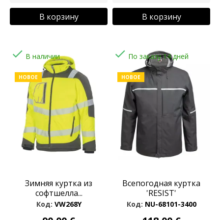
В корзину
В корзину


В наличии
По заказу 14 дней
НОВОЕ
НОВОЕ
Зимняя куртка из
Всепогодная куртка
софтшелла...
'RESIST'
Код:
VW268Y
Код:
NU-68101-3400