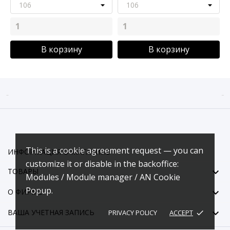
В корзину
В корзину


This is a cookie agreement request — you can
ИНФОРМАЦИЯ О МАГАЗИНЕ
customize it or disable in the backoffice:

ТОВАРЫ
Modules / Module manager / AN Cookie
Popup.

О ФИРМЕ

ВАША УЧЕТНАЯ ЗАПИСЬ
PRIVACY POLICY
ACCEPT
done