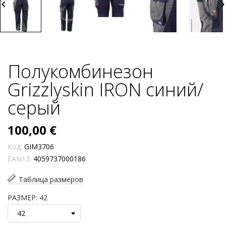
board_arrow_left
keyboard_arrow_
Полукомбинезон
Grizzlyskin IRON синий/
серый
100,00 €
Код:
GIM3706
EAN13:
4059737000186
Таблица размеров
РАЗМЕР: 42