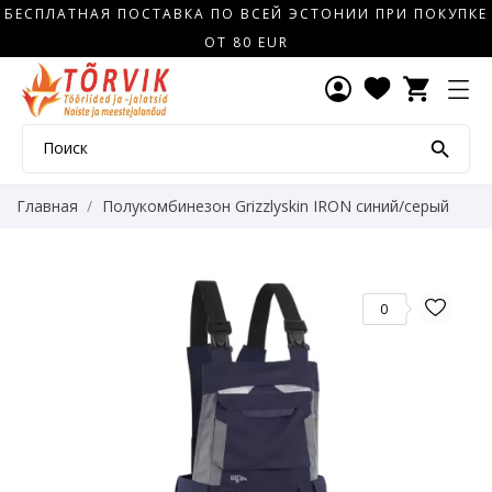
БЕСПЛАТНАЯ ПОСТАВКА ПО ВСЕЙ ЭСТОНИИ ПРИ ПОКУПКЕ
ОТ 80 EUR
shopping_cart

Главная
Полукомбинезон Grizzlyskin IRON синий/серый
0