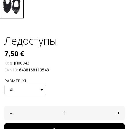
Ледоступы
7,50 €
Код:
JH00043
EAN13:
6438168113548
РАЗМЕР: XL
–
+