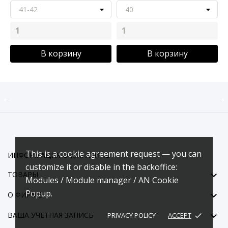
В корзину
В корзину


This is a cookie agreement request — you can
ИНФОРМАЦИЯ О МАГАЗИНЕ
customize it or disable in the backoffice:

ТОВАРЫ
Modules / Module manager / AN Cookie
Popup.

О ФИРМЕ

ВАША УЧЕТНАЯ ЗАПИСЬ
PRIVACY POLICY
ACCEPT
done