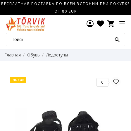
БЕСПЛАТНАЯ ПОСТАВКА ПО ВСЕЙ ЭСТОНИИ ПРИ ПОКУПКЕ
ОТ 80 EUR
shopping_cart

Главная
Обувь
Ледоступы
НОВОЕ
0