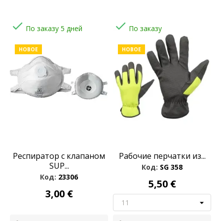


По заказу 5 дней
По заказу
НОВОЕ
НОВОЕ
Респиратор с клапаном
Pабочие перчатки из...
SUP...
Код:
SG 358
Код:
23306
5,50 €
3,00 €