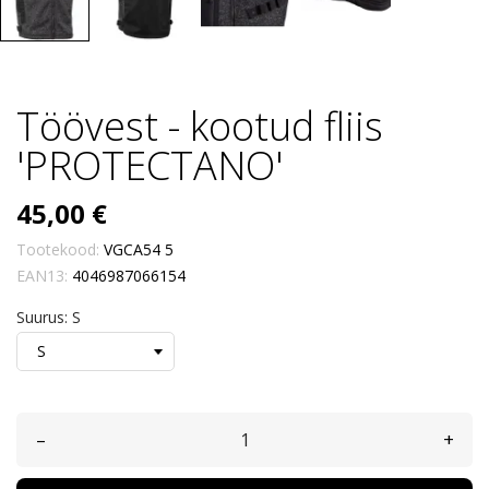
Töövest - kootud fliis
'PROTECTANO'
45,00 €
Tootekood:
VGCA54 5
EAN13:
4046987066154
Suurus: S
–
+