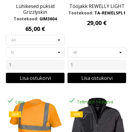
Lühikesed püksid
Tööjakk REWELLY LIGHT
Grizzlyskin
Tootekood:
TA-REWELSPL1
Tootekood:
GIM3604
29,00 €
65,00 €
Lisa ostukorvi
Lisa ostukorvi


Laos
Tellimisel 14 päeva
UUS
UUS