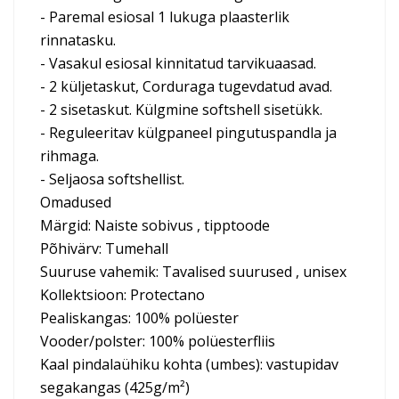
- Paremal esiosal 1 lukuga plaasterlik
rinnatasku.
- Vasakul esiosal kinnitatud tarvikuaasad.
- 2 küljetaskut, Corduraga tugevdatud avad.
- 2 sisetaskut. Külgmine softshell sisetükk.
- Reguleeritav külgpaneel pingutuspandla ja
rihmaga.
- Seljaosa softshellist.
Omadused
Märgid: Naiste sobivus , tipptoode
Põhivärv: Tumehall
Suuruse vahemik: Tavalised suurused , unisex
Kollektsioon: Protectano
Pealiskangas: 100% polüester
Vooder/polster: 100% polüesterfliis
Kaal pindalaühiku kohta (umbes): vastupidav
segakangas (425g/m²)