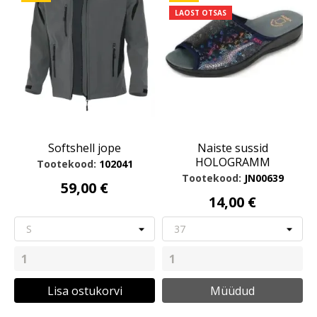
LAOST OTSAS
Softshell jope
Naiste sussid
HOLOGRAMM
Tootekood:
102041
Tootekood:
JN00639
59,00 €
14,00 €
Lisa ostukorvi
Müüdud