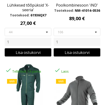
Lühikesed tõõpüksid 'X-
Poolkombinesoon 'iND'
seeria'
Tootekood:
NM-41014-0536
Tootekood:
61936QX7
89,00 €
27,00 €
Lisa ostukorvi
Lisa ostukorvi


Tellimisel 14 päeva
Laos
UUS
UUS