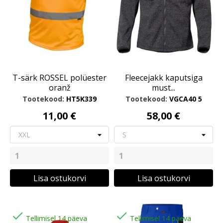
T-särk ROSSEL polüester
Fleecejakk kaputsiga
oranž
must...
Tootekood:
HT5K339
Tootekood:
VGCA40 5
11,00 €
58,00 €
Lisa ostukorvi
Lisa ostukorvi


Tellimisel 14 päeva
Tellimisel 14 päeva