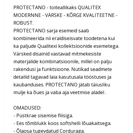
PROTECTANO - toiteallikaks QUALITEX
MODERNNE - VÄRSKE - KÕRGE KVALITEETNE -
ROBUST.
PROTECTANO sarja esemeid saab
kombineerida nii eraldiseisvate toodetena kui
ka paljude Qualitexi kollektsioonide esemetega.
Värsked disainid vastavad mitmekesiste
materjalide kombinatsioonile, millel on palju
rakendusi ja funktsioone. Nutikad seadmete
detailid tagavad laia kasutusala tööstuses ja
kaubanduses. PROTECTANO jätab täiusliku
mulje ka õues ja vaba aja veetmise aladel .
OMADUSED:
- Püstkrae sisemise fliisiga.
- Ees tõmblukk koos softshelli lõuakaitsega.
- Õlaosa tugevdatud Corduraga.