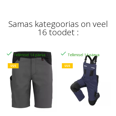
Samas kategoorias on veel
16 toodet :


Tellimisel 14 päeva
Tellimisel 14 päeva
UUS
UUS