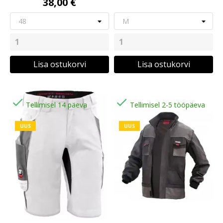
38,00 €
Lisa ostukorvi
Lisa ostukorvi


Tellimisel 14 päeva
Tellimisel 2-5 tööpäeva
UUS
UUS