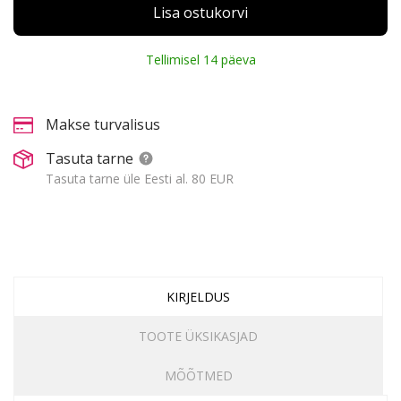
Lisa ostukorvi
Tellimisel 14 päeva
Makse turvalisus
Tasuta tarne
Tasuta tarne üle Eesti al. 80 EUR
KIRJELDUS
TOOTE ÜKSIKASJAD
MÕÕTMED