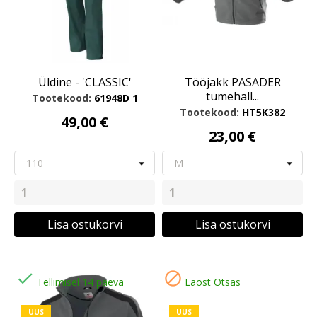
Üldine - 'CLASSIC'
Tööjakk PASADER
tumehall...
Tootekood:
61948D 1
Tootekood:
HT5K382
49,00 €
23,00 €
Lisa ostukorvi
Lisa ostukorvi


Tellimisel 14 päeva
Laost Otsas
UUS
UUS