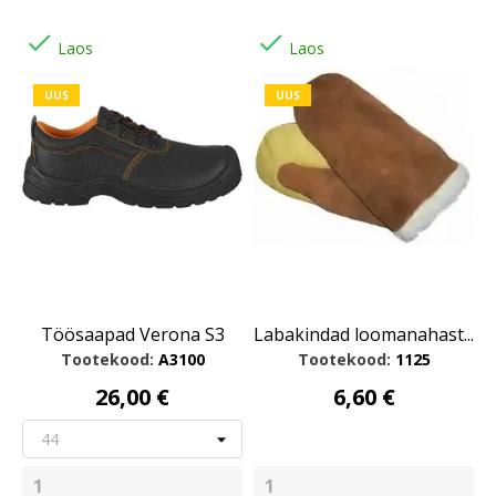


Laos
Laos
UUS
UUS
Töösaapad Verona S3
Labakindad loomanahast...
Tootekood:
A3100
Tootekood:
1125
26,00 €
6,60 €