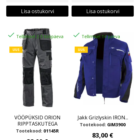
Lisa ostukorvi
Lisa ostukorvi


Tellimisel 2-5 tööpäeva
Tellimisel 14 päeva
UUS
UUS
VÖÖPÜKSID ORION
Jakk Grizlyskin IRON...
RIPPTASKUTEGA
Tootekood:
GIM3900
Tootekood:
01145R
83,00 €