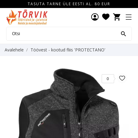
TASUTA TARNE ÜLE EESTI AL. 80 EUR
shopping_cart

Avalehele
Töövest - kootud fliis 'PROTECTANO'
0