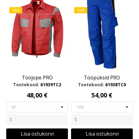
UUS
UUS
Tööjope PRO
Tööpüksid PRO
Tootekood:
61939TC2
Tootekood:
61938TC0
48,00 €
54,00 €
Lisa ostukorvi
Lisa ostukorvi