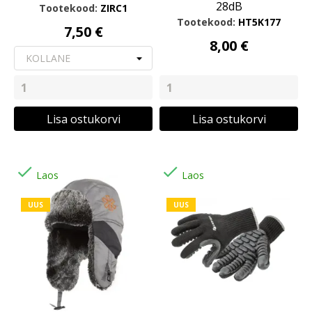
28dB
Tootekood:
ZIRC1
Tootekood:
HT5K177
7,50 €
8,00 €
Lisa ostukorvi
Lisa ostukorvi


Laos
Laos
UUS
UUS