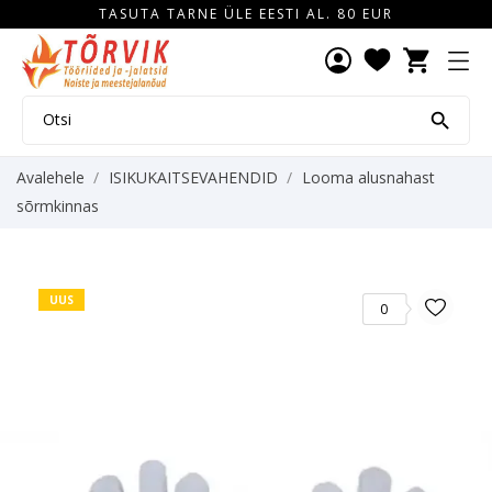
TASUTA TARNE ÜLE EESTI AL. 80 EUR
shopping_cart

Avalehele
ISIKUKAITSEVAHENDID
Looma alusnahast
sõrmkinnas
UUS
0