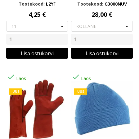
Tootekood:
L2YF
Tootekood:
G3000NUV
4,25 €
28,00 €
Lisa ostukorvi
Lisa ostukorvi


Laos
Laos
UUS
UUS