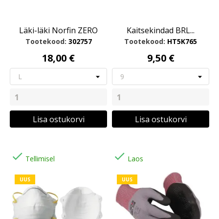
Läki-läki Norfin ZERO
Kaitsekindad BRL...
Tootekood:
302757
Tootekood:
HT5K765
18,00 €
9,50 €
Lisa ostukorvi
Lisa ostukorvi


Tellimisel
Laos
UUS
UUS