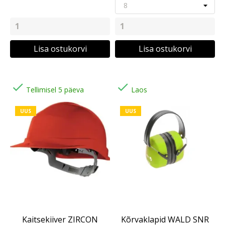
Lisa ostukorvi
Lisa ostukorvi


Tellimisel 5 päeva
Laos
UUS
UUS
Kaitsekiiver ZIRCON
Kõrvaklapid WALD SNR