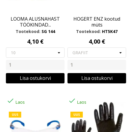
LOOMA ALUSNAHAST
HOGERT ENZ kootud
TÖÖKINDAD...
müts
Tootekood:
SG 144
Tootekood:
HT5K47
4,10 €
4,00 €
Lisa ostukorvi
Lisa ostukorvi


Laos
Laos
UUS
UUS