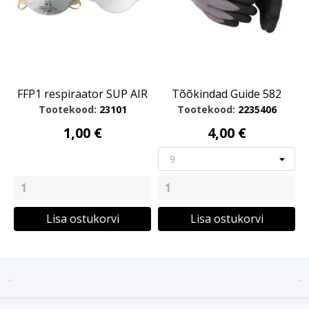
FFP1 respiraator SUP AIR
Tõõkindad Guide 582
Tootekood:
23101
Tootekood:
2235406
1,00 €
4,00 €
Lisa ostukorvi
Lisa ostukorvi

