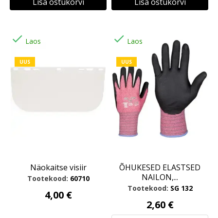
Lisa ostukorvi
Lisa ostukorvi


Laos
Laos
UUS
UUS
Näokaitse visiir
ÕHUKESED ELASTSED
NAILON,...
Tootekood:
60710
Tootekood:
SG 132
4,00 €
2,60 €