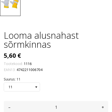
Looma alusnahast
sõrmkinnas
5,60 €
Tootekood:
1116
EAN13:
4742211006704
Suurus: 11
–
+