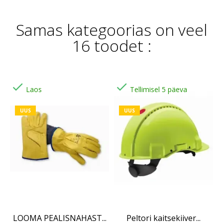
Samas kategoorias on veel
16 toodet :


Laos
Tellimisel 5 päeva
UUS
UUS
LOOMA PEALISNAHAST...
Peltori kaitsekiiver...