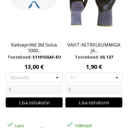
Kaitseprillid 3M Solus
VAHT-NITRIILKUMMIGA
1000...
JA...
Tootekood:
S1101SGAF-EU
Tootekood:
SG 127
13,00 €
1,90 €
Lisa ostukorvi
Lisa ostukorvi


Laos
Tellimisel