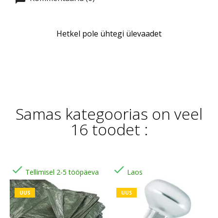
Hetkel pole ühtegi ülevaadet
Samas kategoorias on veel
16 toodet :


Tellimisel 2-5 tööpäeva
Laos
UUS
UUS