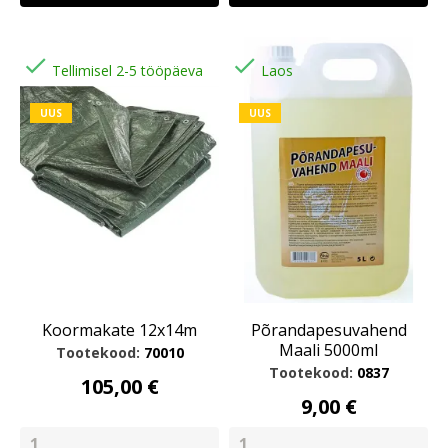


Tellimisel 2-5 tööpäeva
Laos
UUS
UUS
Koormakate 12x14m
Põrandapesuvahend
Maali 5000ml
Tootekood:
70010
Tootekood:
0837
105,00 €
9,00 €