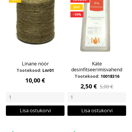
UUS
−50%
Linane nöör
Käte
desinfitseerimisvahend
Tootekood:
Lnr01
Tootekood:
10018316
10,00 €
2,50 €
5,00 €
Lisa ostukorvi
Lisa ostukorvi