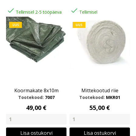


Tellimisel 2-5 tööpäeva
Tellimisel
UUS
UUS
Koormakate 8x10m
Mittekootud riie
Tootekood:
7007
Tootekood:
MKR01
49,00 €
55,00 €
Lisa ostukorvi
Lisa ostukorvi