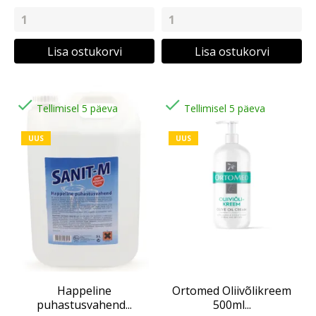
Lisa ostukorvi
Lisa ostukorvi


Tellimisel 5 päeva
Tellimisel 5 päeva
UUS
UUS
Happeline
Ortomed Oliivõlikreem
puhastusvahend...
500ml...