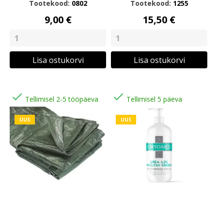
Tootekood:
0802
Tootekood:
1255
9,00 €
15,50 €
Lisa ostukorvi
Lisa ostukorvi


Tellimisel 2-5 tööpäeva
Tellimisel 5 päeva
UUS
UUS