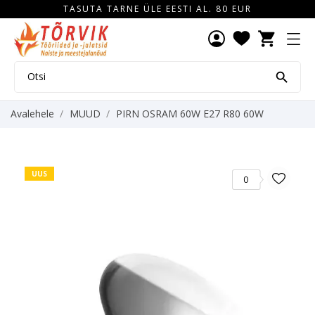
TASUTA TARNE ÜLE EESTI AL. 80 EUR
shopping_cart

Avalehele
MUUD
PIRN OSRAM 60W E27 R80 60W
UUS
0