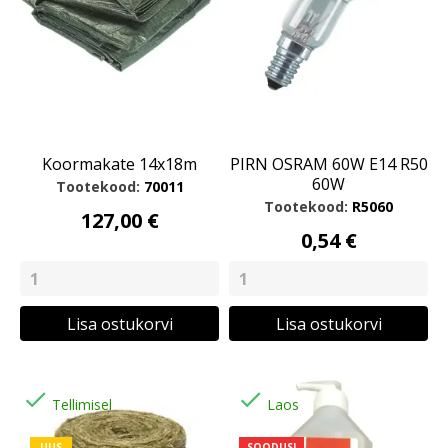
Koormakate 14x18m
PIRN OSRAM 60W E14 R50
60W
Tootekood:
70011
Tootekood:
R5060
127,00 €
0,54 €
Lisa ostukorvi
Lisa ostukorvi


Tellimisel
Laos
UUS
SOODUS!