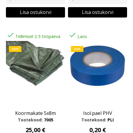
Lisa ostukorvi
Lisa ostukorvi


Tellimisel 2-5 tööpäeva
Laos
UUS
UUS
Koormakate 5x8m
Isol.pael PHV
Tootekood:
7005
Tootekood:
PLI
25,00 €
0,20 €