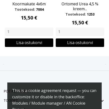
Koormakate 4x6m
Ortomed Urea 4,5 %
kreem...
Tootekood:
7004
Tootekood:
1253
15,50 €
15,50 €
Lisa ostukorvi
Lisa ostukorvi


This is a cookie agreement request — you can
POE KONTAKTID
customize it or disable in the backoffice:

TOODET
Modules / Module manager / AN Cookie