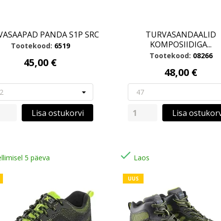
VASAAPAD PANDA S1P SRC
TURVASANDAALID
KOMPOSIIDIGA...
Tootekood:
6519
Tootekood:
08266
45,00 €
48,00 €
Lisa ostukorvi
Lisa ostukorv

llimisel 5 päeva
Laos
UUS