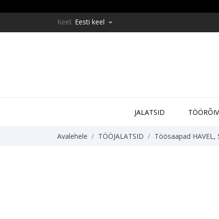
Keel:
Eesti keel
keyboard_arrow_down
JALATSID
ТÖÖRÕI
Avalehele
TÖÖJALATSID
Töösaapad HAVEL, S