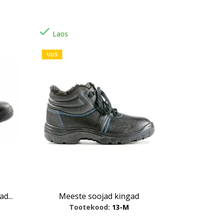

Laos
UUS
d...
Meeste soojad kingad
Tootekood:
13-M