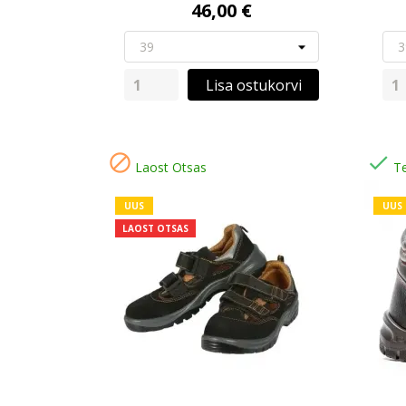
46,00 €
Lisa ostukorvi


Laost Otsas
Te
UUS
UUS
LAOST OTSAS