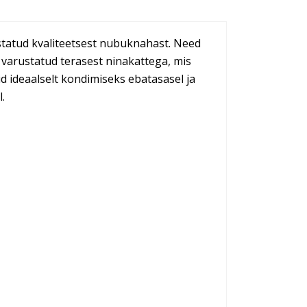
statud kvaliteetsest nubuknahast. Need
on varustatud terasest ninakattega, mis
id ideaalselt kondimiseks ebatasasel ja
.