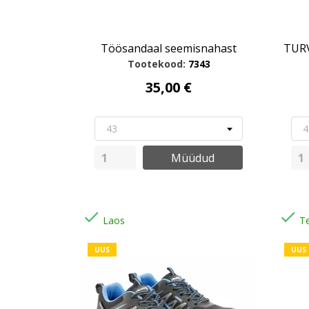
Töösandaal seemisnahast
TUR
Tootekood:
7343
35,00 €
Müüdud


Laos
Te
UUS
UUS