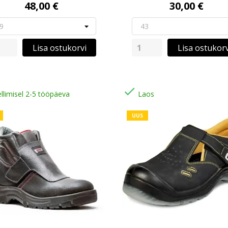
48,00 €
30,00 €
Lisa ostukorvi
Lisa ostukorv

llimisel 2-5 tööpäeva
Laos
UUS