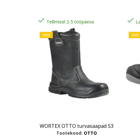


Tellimisel 2-5 tööpäeva
L
UUS
UUS
WORTEX OTTO turvasaapad S3
Tootekood:
OTTO