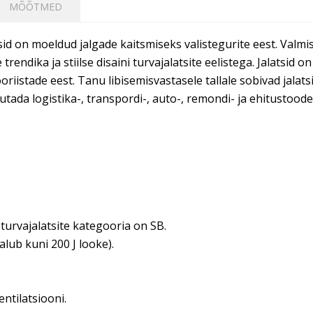
MÕÕTMED
id on moeldud jalgade kaitsmiseks valistegurite eest. Valmi
rendika ja stiilse disaini turvajalatsite eelistega. Jalatsid 
riistade eest. Tanu libisemisvastasele tallale sobivad jalats
sutada logistika-, transpordi-, auto-, remondi- ja ehitustoodel
rvajalatsite kategooria on SB.
alub kuni 200 J looke).
ntilatsiooni.