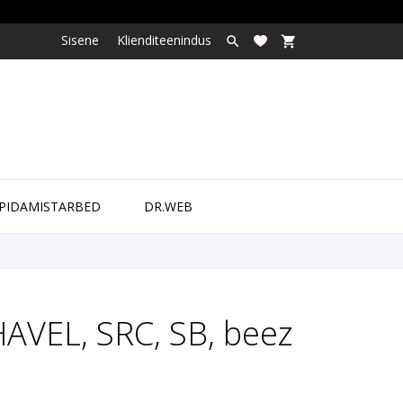
Sisene
Klienditeenindus

shopping_cart

PIDAMISTARBED
DR.WEB
AVEL, SRC, SB, beez