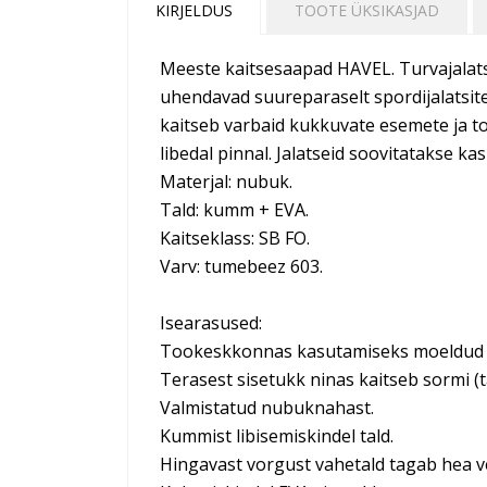
KIRJELDUS
TOOTE ÜKSIKASJAD
Meeste kaitsesaapad HAVEL. Turvajalats
uhendavad suureparaselt spordijalatsite t
kaitseb varbaid kukkuvate esemete ja too
libedal pinnal. Jalatseid soovitatakse ka
Materjal: nubuk.
Tald: kumm + EVA.
Kaitseklass: SB FO.
Varv: tumebeez 603.
Isearasused:
Tookeskkonnas kasutamiseks moeldud tu
Terasest sisetukk ninas kaitseb sormi (t
Valmistatud nubuknahast.
Kummist libisemiskindel tald.
Hingavast vorgust vahetald tagab hea ve