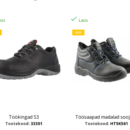

aos
Laos
UUS
Töökingad S3
Töösaapad madalad sooja
Tootekood:
33301
Tootekood:
HT5K561