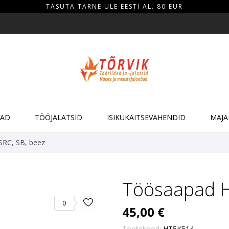
TASUTA TARNE ÜLE EESTI AL. 80 EUR
VAD
TÖÖJALATSID
ISIKUKAITSEVAHENDID
MAJA
RC, SB, beez
Töösaapad H
0
45,00 €
Tootekood:
HT5K514