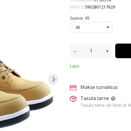
EAN13:
5902801217029
Suurus: 45
–
+
Laos
Makse turvalisus
Tasuta tarne
Tasuta tarne üle Eesti al. 