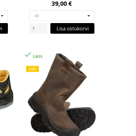
39,00 €
i
Lisa ostukorvi

Laos
UUS