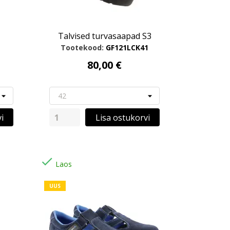
Talvised turvasaapad S3
Tootekood:
GF121LCK41
80,00 €
i
Lisa ostukorvi

Laos
UUS