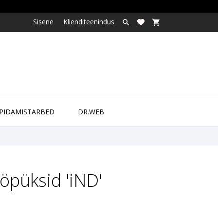
Sisene
Klienditeenindus

shopping_cart

PIDAMISTARBED
DR.WEB
öpüksid 'iND'