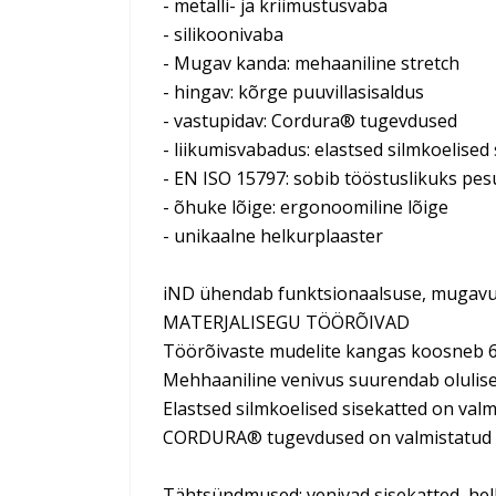
- metalli- ja kriimustusvaba
- silikoonivaba
- Mugav kanda: mehaaniline stretch
- hingav: kõrge puuvillasisaldus
- vastupidav: Cordura® tugevdused
- liikumisvabadus: elastsed silmkoelised
- EN ISO 15797: sobib tööstuslikuks pes
- õhuke lõige: ergonoomiline lõige
- unikaalne helkurplaaster
iND ühendab funktsionaalsuse, mugavuse
MATERJALISEGU TÖÖRÕIVAD
Töörõivaste mudelite kangas koosneb 60
Mehhaaniline venivus suurendab olulise
Elastsed silmkoelised sisekatted on valm
CORDURA® tugevdused on valmistatud 1
Tähtsündmused: venivad sisekatted, he