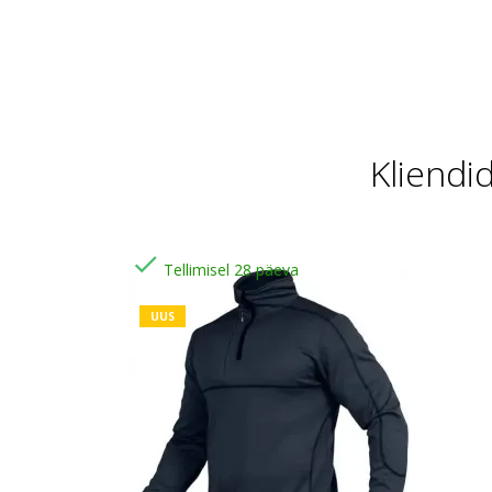
Kliendi

Tellimisel 28 päeva
UUS