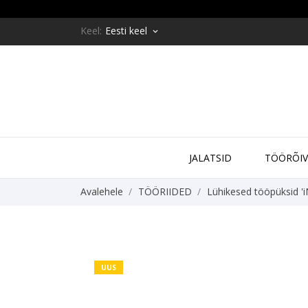
Keel:
Eesti keel
keyboard_arrow_down
JALATSID
ТÖÖRÕI
Avalehele
TÖÖRIIDED
Lühikesed tööpüksid '
UUS