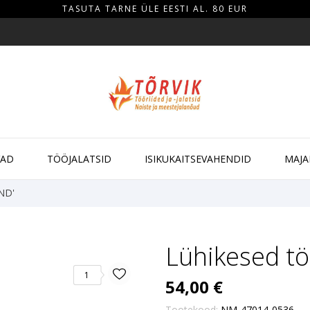
TASUTA TARNE ÜLE EESTI AL. 80 EUR
VAD
TÖÖJALATSID
ISIKUKAITSEVAHENDID
MAJA
iND'
Lühikesed tö
1
54,00 €
Tootekood:
NM-47014-0536