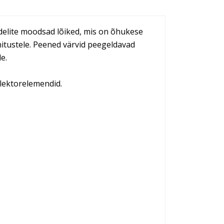
delite moodsad lõiked, mis on õhukese
itustele. Peened värvid peegeldavad
e.
flektorelemendid.