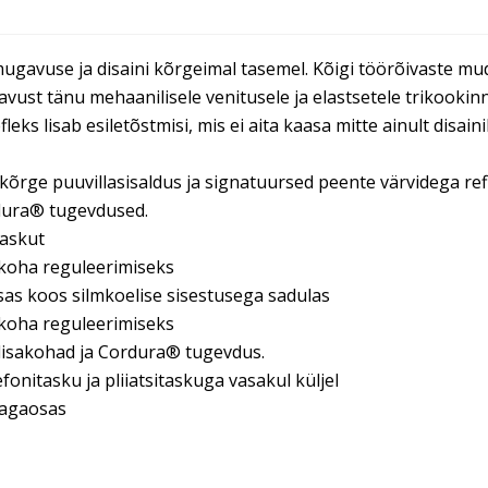
gavuse ja disaini kõrgeimal tasemel. Kõigi töörõivaste mu
ust tänu mehaanilisele venitusele ja elastsetele trikookinn
eks lisab esiletõstmisi, mis ei aita kaasa mitte ainult disainil
 kõrge puuvillasisaldus ja signatuursed peente värvidega re
rdura® tugevdused.
taskut
ökoha reguleerimiseks
as koos silmkoelise sisestusega sadulas
ökoha reguleerimiseks
 lisakohad ja Cordura® tugevdus.
fonitasku ja pliiatsitaskuga vasakul küljel
tagaosas