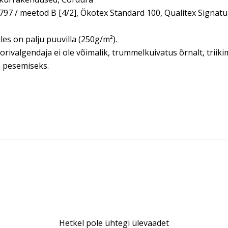
97 / meetod B [4/2], Ökotex Standard 100, Qualitex Signatu
es on palju puuvilla (250g/m²).
loorivalgendaja ei ole võimalik, trummelkuivatus õrnalt, tri
s pesemiseks.
Hetkel pole ühtegi ülevaadet