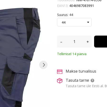
EAN13:
4046987083991
Suurus: 44
–
+
Tellimisel 14 päeva
Makse turvalisus
Tasuta tarne
Tasuta tarne üle Eesti al. 