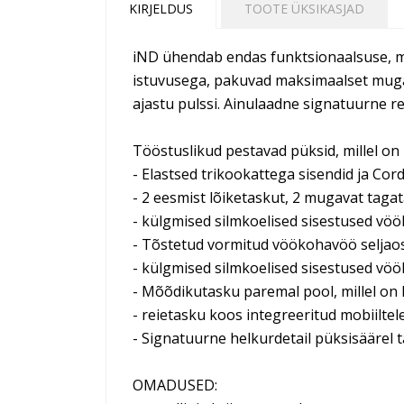
KIRJELDUS
TOOTE ÜKSIKASJAD
iND ühendab endas funktsionaalsuse, mu
istuvusega, pakuvad maksimaalset mugav
ajastu pulssi. Ainulaadne signatuurne refl
Tööstuslikud pestavad püksid, millel on
- Elastsed trikookattega sisendid ja Co
- 2 eesmist lõiketaskut, 2 mugavat taga
- külgmised silmkoelised sisestused vö
- Tõstetud vormitud vöökohavöö seljaos
- külgmised silmkoelised sisestused vö
- Mõõdikutasku paremal pool, millel on
- reietasku koos integreeritud mobiiltele
- Signatuurne helkurdetail püksisäärel 
OMADUSED: