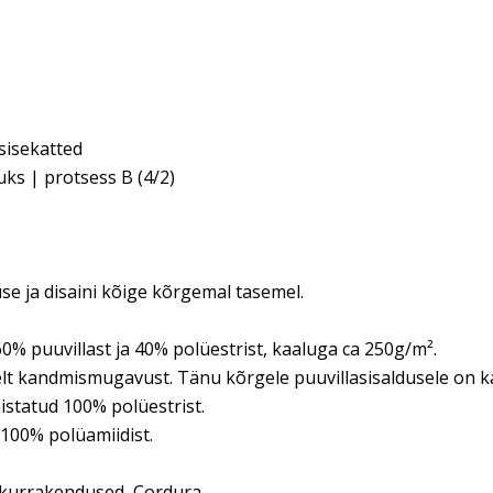
 sisekatted
uks | protsess B (4/2)
 ja disaini kõige kõrgemal tasemel.
% puuvillast ja 40% polüestrist, kaaluga ca 250g/m².
lt kandmismugavust. Tänu kõrgele puuvillasisaldusele on k
istatud 100% polüestrist.
00% polüamiidist.
lkurrakendused, Cordura