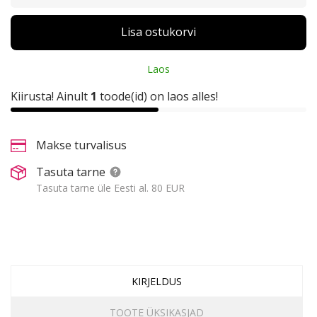
Lisa ostukorvi
Laos
Kiirusta! Ainult
1
toode(id) on laos alles!
Makse turvalisus
Tasuta tarne
Tasuta tarne üle Eesti al. 80 EUR
KIRJELDUS
TOOTE ÜKSIKASJAD