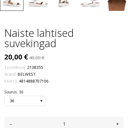
Naiste lahtised
suvekingad
20,00 €
40,00 €
Tootekood:
2138355
Bränd:
BELWEST
EAN13:
4814888707106
Suurus: 36
–
+