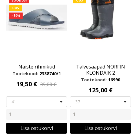
SOODUS!
UUS
UUS
−50%
Naiste rihmikud
Talvesaapad NORFIN
KLONDAIK 2
Tootekood:
2338740/1
Tootekood:
16990
19,50 €
39,00 €
125,00 €
Lisa ostukorvi
Lisa ostukorvi