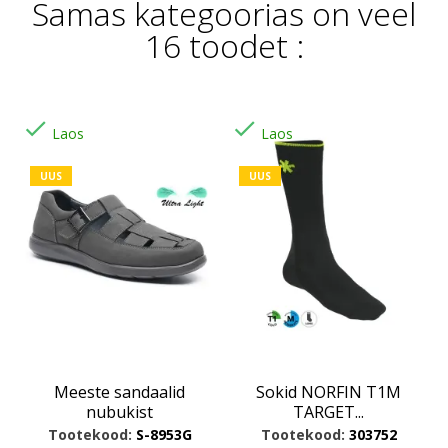
Samas kategoorias on veel
16 toodet :


Laos
Laos
UUS
UUS
Meeste sandaalid
Sokid NORFIN T1M
nubukist
TARGET...
Tootekood:
S-8953G
Tootekood:
303752