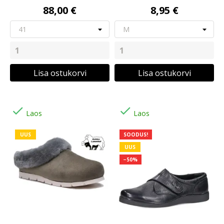
88,00 €
8,95 €
Lisa ostukorvi
Lisa ostukorvi


Laos
Laos
UUS
SOODUS!
UUS
−50%