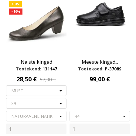
UUS
−50%
Naiste kingad
Meeste kingad...
Tootekood:
131147
Tootekood:
P-3708S
28,50 €
99,00 €
57,00 €