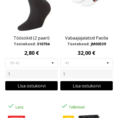
Töösokid (2 paari)
Vabaajajalatsid Paolla
Tootekood:
310704
Tootekood:
JM00539
2,80 €
32,00 €
Lisa ostukorvi
Lisa ostukorvi


Laos
Tellimisel