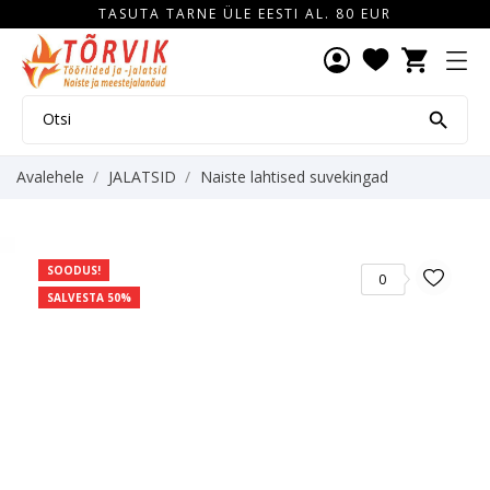
TASUTA TARNE ÜLE EESTI AL. 80 EUR
shopping_cart

Avalehele
JALATSID
Naiste lahtised suvekingad
SOODUS!
0
SALVESTA 50%