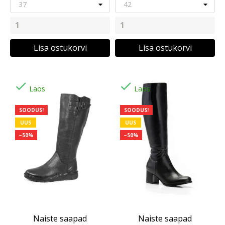
Lisa ostukorvi
Lisa ostukorvi


Laos
Laos
SOODUS!
SOODUS!
UUS
UUS
−50%
−50%
Naiste saapad
Naiste saapad