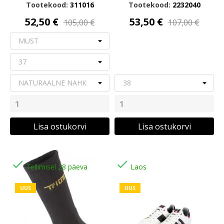
Tootekood:
311016
Tootekood:
2232040
52,50 €
53,50 €
105,00 €
107,00 €
Lisa ostukorvi
Lisa ostukorvi


Tellimisel 28 päeva
Laos
UUS
UUS