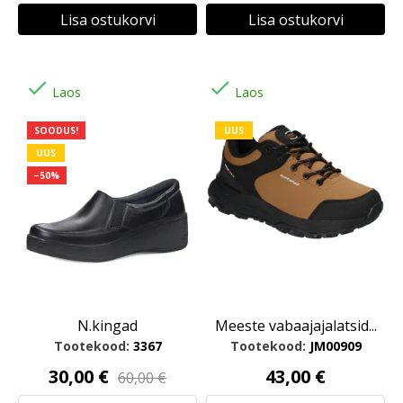
Lisa ostukorvi
Lisa ostukorvi


Laos
Laos
SOODUS!
UUS
UUS
−50%
N.kingad
Meeste vabaajajalatsid...
Tootekood:
3367
Tootekood:
JM00909
30,00 €
43,00 €
60,00 €