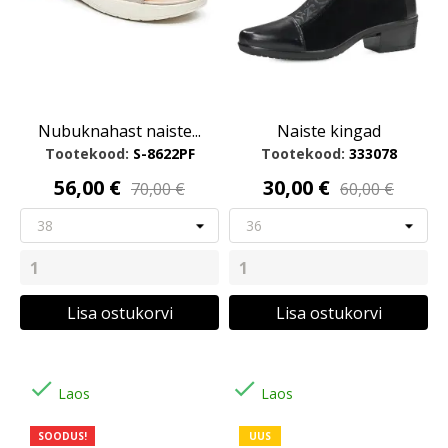
Nubuknahast naiste...
Naiste kingad
Tootekood:
S-8622PF
Tootekood:
333078
56,00 €
30,00 €
70,00 €
60,00 €
Lisa ostukorvi
Lisa ostukorvi


Laos
Laos
SOODUS!
UUS