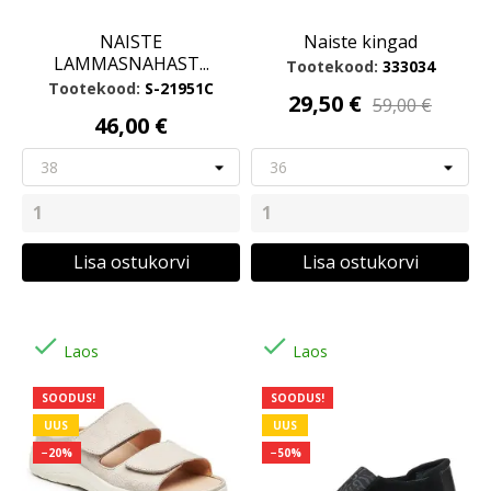
NAISTE
Naiste kingad
LAMMASNAHAST...
Tootekood:
333034
Tootekood:
S-21951C
29,50 €
59,00 €
46,00 €
Lisa ostukorvi
Lisa ostukorvi


Laos
Laos
SOODUS!
SOODUS!
UUS
UUS
−20%
−50%